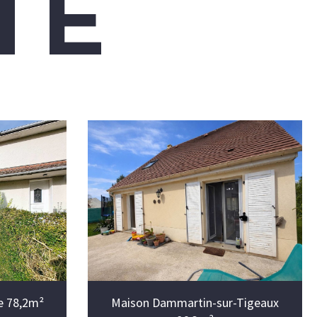
TE
re 78,2m²
Maison Dammartin-sur-Tigeaux