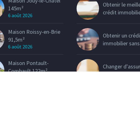
Maison Jouy-le-Châtel
Obtenir le meill
145m²
crédit immobili
6 août 2026
Maison Roissy-en-Brie
Obtenir un crédi
91,5m²
immobilier sans
6 août 2026
Maison Pontault-
Changer d'assu
Combault 122m²
crédit immobili
6 août 2026