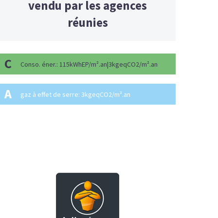
vendu par les agences
réunies
C
Conso. éner.: 115kWhEP/m².an|3kgeqCO2/m².an
A
gaz à effet de serre: 3kgeqCO2/m².an