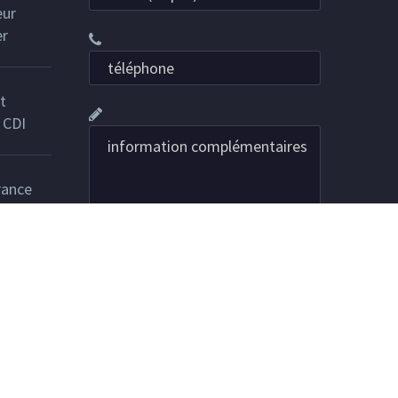
eur
er
t
 CDI
rance
er