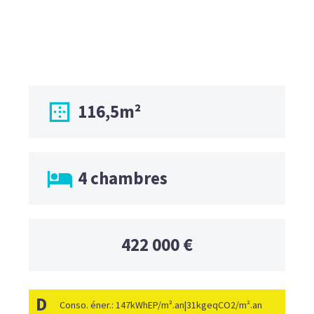

116,5m²

4 chambres
422 000 €
D
Conso. éner.: 147kWhEP/m².an|31kgeqCO2/m².an