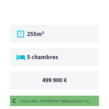

255m²

5 chambres
499 900 €
C
Conso. éner.: 151kWhEP/m².an|4kgeqCO2/m².an