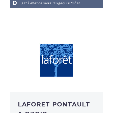
D
gaz à effet de serre: 33kgeqCO2/m².an
LAFORET PONTAULT