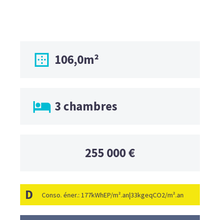

106,0m²

3 chambres
255 000 €
D
Conso. éner.: 177kWhEP/m².an|33kgeqCO2/m².an