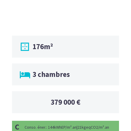

176m²

3 chambres
379 000 €
C
Conso. éner.: 144kWhEP/m².an|21kgeqCO2/m².an